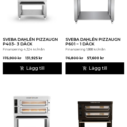
SVEBA DAHLÉN PIZZAUGN
SVEBA DAHLÉN PIZZAUGN
P403- 3 DÄCK
P601 – 1 DÄCK
Finansiering
4,324
kr
/mån
Finansiering
1,888
kr
/mån
175,900
kr
131,925
kr
76,800
kr
57,600
kr
Lägg till
Lägg till