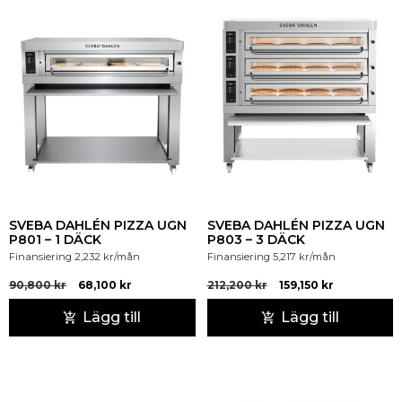
SVEBA DAHLÉN PIZZA UGN
SVEBA DAHLÉN PIZZA UGN
P801 – 1 DÄCK
P803 – 3 DÄCK
Finansiering
2,232
kr
/mån
Finansiering
5,217
kr
/mån
90,800
kr
68,100
kr
212,200
kr
159,150
kr
Lägg till
Lägg till