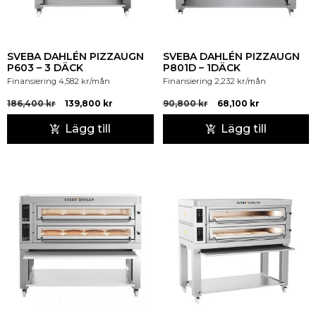
SVEBA DAHLÉN PIZZAUGN
SVEBA DAHLÉN PIZZAUGN
P603 – 3 DÄCK
P801D – 1DÄCK
Finansiering
4,582
kr
/mån
Finansiering
2,232
kr
/mån
186,400
kr
139,800
kr
90,800
kr
68,100
kr
Lägg till
Lägg till