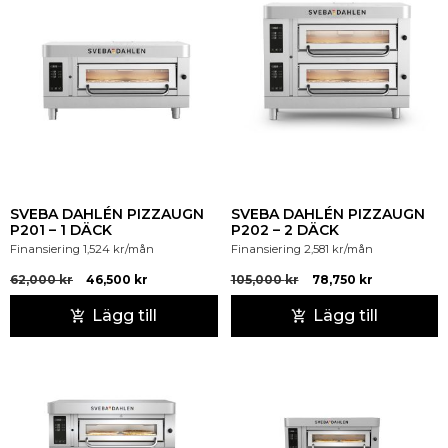
SVEBA DAHLÉN PIZZAUGN
SVEBA DAHLÉN PIZZAUGN
P201 – 1 DÄCK
P202 – 2 DÄCK
Finansiering
1,524
kr
/mån
Finansiering
2,581
kr
/mån
62,000
kr
46,500
kr
105,000
kr
78,750
kr
Lägg till
Lägg till