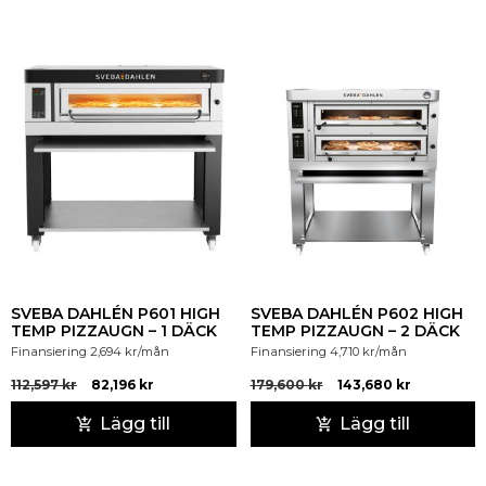
SVEBA DAHLÉN P601 HIGH
SVEBA DAHLÉN P602 HIGH
TEMP PIZZAUGN – 1 DÄCK
TEMP PIZZAUGN – 2 DÄCK
Finansiering
2,694
kr
/mån
Finansiering
4,710
kr
/mån
112,597
kr
82,196
kr
179,600
kr
143,680
kr
Lägg till
Lägg till