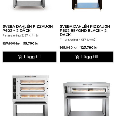
SVEBA DAHLÉN PIZZAUGN
SVEBA DAHLÉN PIZZAUGN
P602 – 2 DÄCK
P602 BEYOND BLACK – 2
DÄCK
Finansiering
3,137
kr
/mån
Finansiering
4,057
kr
/mån
127,600
kr
95,700
kr
165,040
kr
123,780
kr
Lägg till
Lägg till