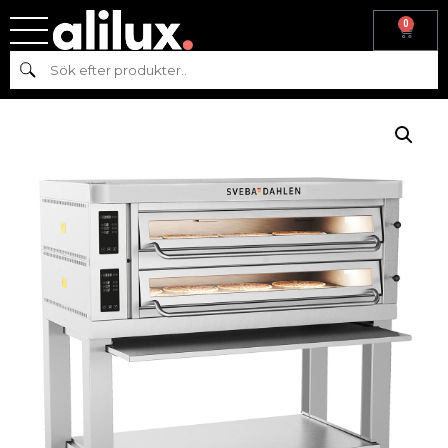
0
Hem
/
Pizza
/
Pizzaugnar
/
P-serie ugnar
/ SVEBA DAHLÉN
Sök
PIZZAUGN P802D – 2 DÄCK