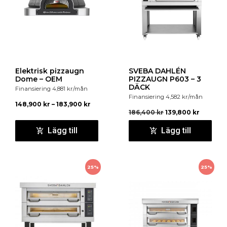
ANSLUTNINGSKABEL : 3 m kabel ingår. Handske,
Hyllan är utrustad med en stopmekanism som
”plug & play”, ingår.
standard.
Lagra ingredienser som används ofta.
Antal Däck : 2 st
SD-Touchpanel med bakningstimer (option)
Enkel att använda, förstå och programmera.
Max baktemperatur 350°C.
Elektrisk pizzaugn
SVEBA DAHLÉN
Dome – OEM
PIZZAUGN P603 – 3
DÄCK
Finansiering
4,881
kr
/mån
Finansiering
4,582
kr
/mån
148,900
kr
–
183,900
kr
186,400
kr
139,800
kr
Lägg till
Lägg till
25%
25%