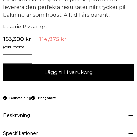
leverera den perfekta resultatet när trycket på
bakning är som högst. Alltid 1 års garanti.
P-serie Pizzaugn
153,300
kr
114,975
kr
(exkl. moms)
Lägg till i varukorg
Delbetalning
Prisgaranti
Beskrivning
Specifikationer
Energieffektiv och välisolerad pizzaugn med