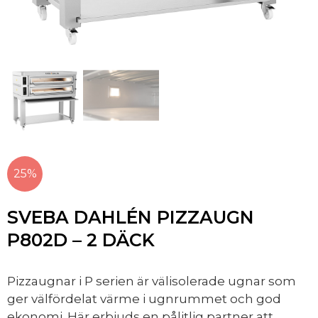
25%
SVEBA DAHLÉN PIZZAUGN
P802D – 2 DÄCK
Pizzaugnar i P serien är välisolerade ugnar som
ger välfördelat värme i ugnrummet och god
ekonomi. Här erbjuds en pålitlig partner att