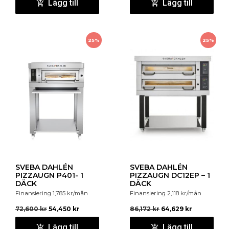
Lägg till
Lägg till
25%
25%
SVEBA DAHLÉN
SVEBA DAHLÉN
PIZZAUGN P401- 1
PIZZAUGN DC12EP – 1
DÄCK
DÄCK
Finansiering
1,785
kr
/mån
Finansiering
2,118
kr
/mån
72,600
kr
54,450
kr
86,172
kr
64,629
kr
Lägg till
Lägg till