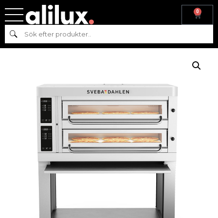
0
Hem
/
Pizza
/
Pizzaugnar
/
P-serie ugnar
/ SVEBA DAHLÉN
Sök
PIZZAUGN P602 – 2 DÄCK