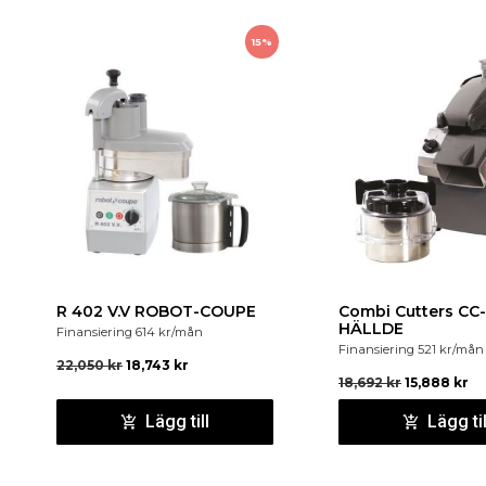
15%
R 402 V.V ROBOT-COUPE
Combi Cutters CC
HÄLLDE
Finansiering
614
kr
/mån
Finansiering
521
kr
/mån
22,050
kr
18,743
kr
18,692
kr
15,888
kr
Lägg till
Lägg til