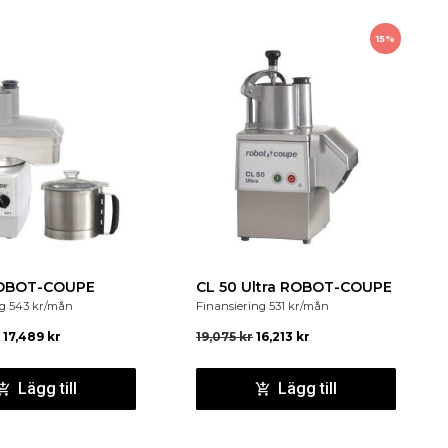
15%
ROBOT-COUPE
CL 50 Ultra ROBOT-COUPE
ng
543
kr
/mån
Finansiering
531
kr
/mån
17,489
kr
19,075
kr
16,213
kr
Lägg till
Lägg till