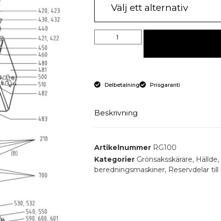
Delbetalning
Prisgaranti
Beskrivning
Reservdelar till RG-100 maskin f
Artikelnummer
RG100
Reservdel till RG-100
Kategorier
Grönsaksskärare
,
Hällde
,
beredningsmaskiner
,
Reservdelar til