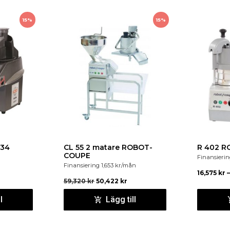
15%
15%
-34
CL 55 2 matare ROBOT-
R 402 
COUPE
Finansieri
Finansiering
1,653
kr
/mån
16,575
kr
–
59,320
kr
50,422
kr
l
Lägg till