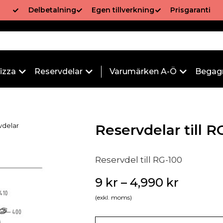
Delbetalning
Egen tillverkning
Prisgaranti
izza
Reservdelar
Varumärken A-Ö
Begag
vdelar
Reservdelar till 
Reservdel till RG-100
9
kr
–
4,990
kr
(exkl. moms)