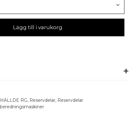
Lägg till i varukorg
rån Hällde. Se skiss och välj nedan din reservdel
HÄLLDE RG
,
Reservdelar
,
Reservdelar
l beredningsmaskiner