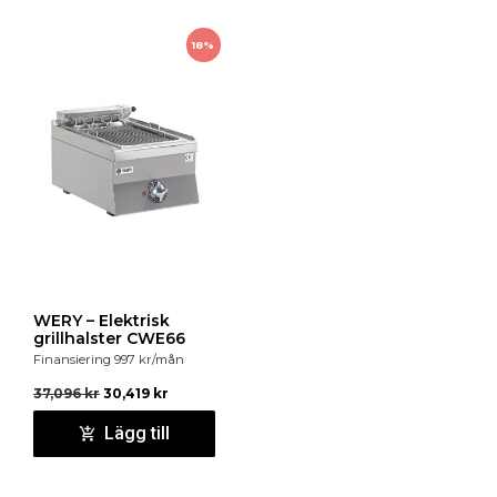
18%
WERY – Elektrisk
grillhalster CWE66
Finansiering
997
kr
/mån
37,096
kr
30,419
kr
Lägg till