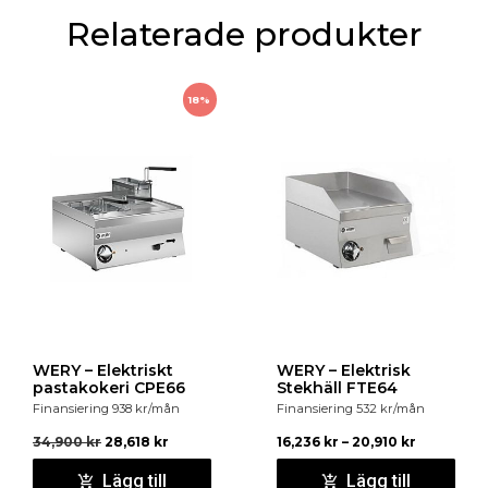
Relaterade produkter
18%
WERY – Elektriskt
WERY – Elektrisk
pastakokeri CPE66
Stekhäll FTE64
Finansiering
938
kr
/mån
Finansiering
532
kr
/mån
34,900
kr
28,618
kr
16,236
kr
–
20,910
kr
Lägg till
Lägg till