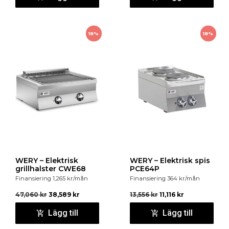
18%
18%
WERY – Elektrisk
WERY – Elektrisk spis
grillhalster CWE68
PCE64P
Finansiering
1,265
kr
/mån
Finansiering
364
kr
/mån
47,060
kr
38,589
kr
13,556
kr
11,116
kr
Lägg till
Lägg till