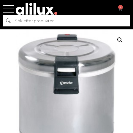
0
Hem
/
Köksmaskiner
/
Varmkök
/ RISVÄRMARE- A150512 –
Sök
BARTSCHER