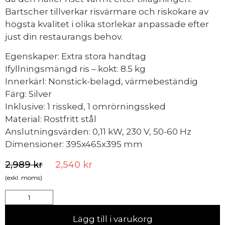
Bartscher tillverkar risvärmare och riskokare av
högsta kvalitet i olika storlekar anpassade efter
just din restaurangs behov.
Egenskaper: Extra stora handtag
Ifyllningsmängd ris – kokt: 8.5 kg
Innerkärl: Nonstick-belagd, värmebeständig
Färg: Silver
Inklusive: 1 rissked, 1 omrörningssked
Material: Rostfritt stål
Anslutningsvärden: 0,11 kW, 230 V, 50-60 Hz
Dimensioner: 395x465x395 mm
2,989
kr
2,540
kr
(exkl. moms)
Lägg till i varukorg