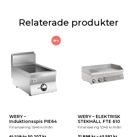
ett stort kärl kan ställas över flera plattor samtidigt med full kontakt
med underlaget. Följande tillval finns att beställa till Fribergs FS serien -
kontakta oss gärna för mer information:
Relaterade produkter
18%
WERY –
WERY – ELEKTRISK
Induktionsspis PIE64
STEKHÄLL FTE 610
Finansiering
1,646
kr
/mån
Finansiering
1,046
kr
/mån
61,228
kr
50,207
kr
31,898
kr
–
45,592
kr