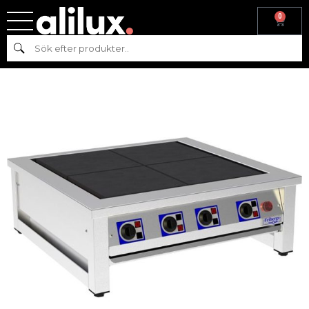
0
Hem
/
Köksmaskiner
/
Varmkök
/ Spis 8 plattor, Fribergs, olika
Sök
modeller