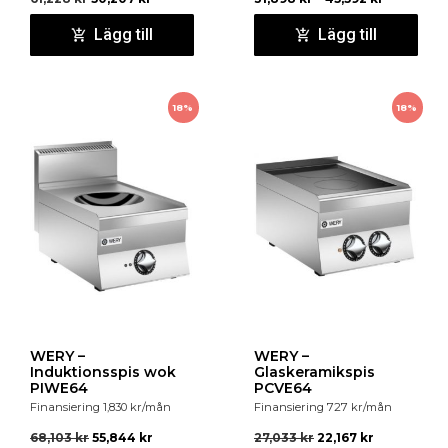
Lägg till
Lägg till
18%
18%
WERY –
WERY –
Induktionsspis wok
Glaskeramikspis
PIWE64
PCVE64
Finansiering
1,830
kr
/mån
Finansiering
727
kr
/mån
68,103
kr
55,844
kr
27,033
kr
22,167
kr