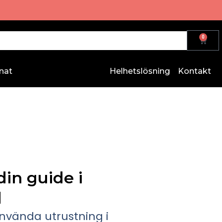
0
nat
Helhetslösning
Kontakt
din guide i
d
använda utrustning i