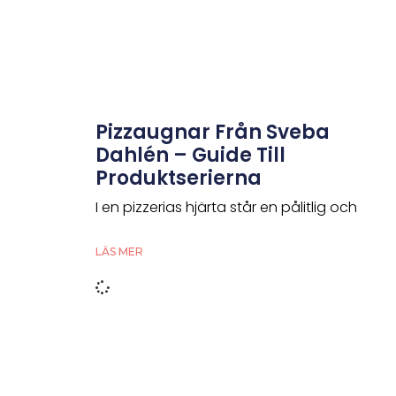
Pizzaugnar Från Sveba
Dahlén – Guide Till
Produktserierna
I en pizzerias hjärta står en pålitlig och
LÄS MER