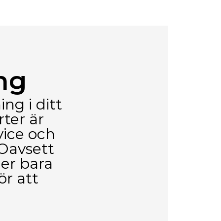
ng
ng i ditt
rter är
vice och
 Oavsett
ler bara
ör att