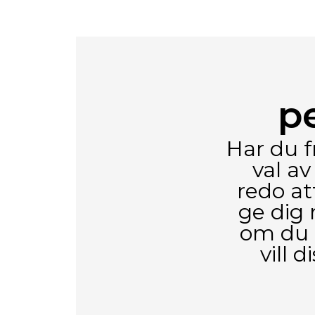
p
Har du f
val av
redo at
ge dig 
om du b
vill 