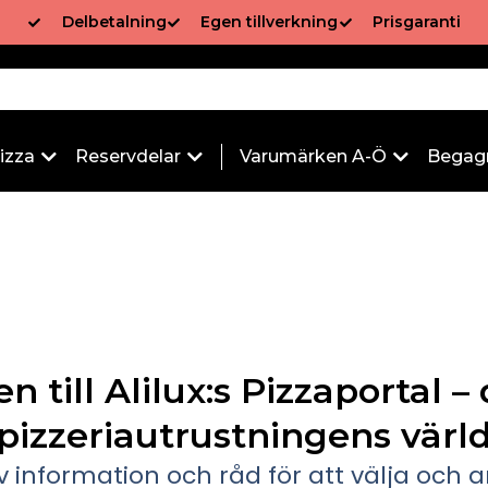
Delbetalning
Egen tillverkning
Prisgaranti
izza
Reservdelar
Varumärken A-Ö
Begag
till Alilux:s Pizzaportal – 
pizzeriautrustningens värl
 information och råd för att välja och 