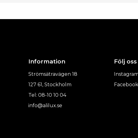
Information
Följ oss
Strömsätravägen 18
Instagra
127 61, Stockholm
Faceboo
Tel: 08-10 10 04
info@alilux.se