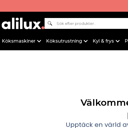
Sök
Köksmaskiner
Köksutrustning
Kyl & frys
P
Välkommen 
Upptäck en värld av