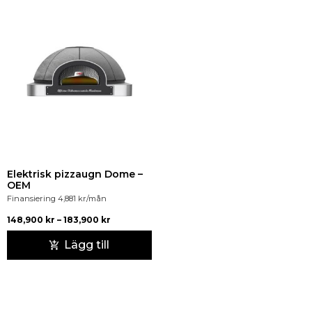
Elektrisk pizzaugn Dome –
OEM
Finansiering
4,881
kr
/mån
148,900
kr
–
183,900
kr
Lägg till