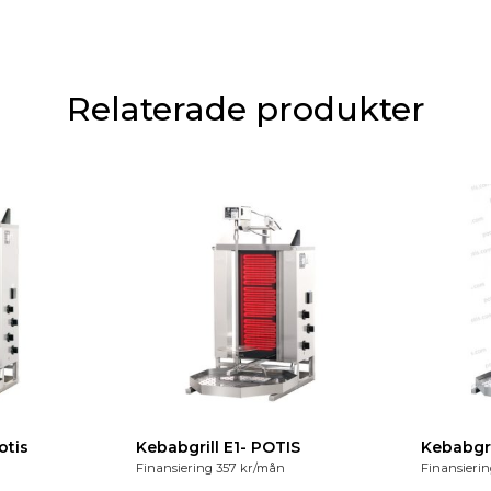
Relaterade produkter
rill CE4 – Potis
Kebabgrill E1- POTIS
Kebabgr
Finansiering
357
kr
/mån
Finansieri