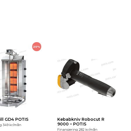
20%
ill GD4 POTIS
Kebabkniv Robocut R
9000 – POTIS
ng
349
kr
/mån
Finansiering
282
kr
/mån