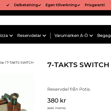
Delbetalning
Egen tillverkning
Prisgaranti
izza
Reservdelar
Varumärken A-Ö
Begag
llar
/ 7-TAKTS SWITCH
7-TAKTS SWITCH 
Reservdel från Potis.
380
kr
(exkl. moms)