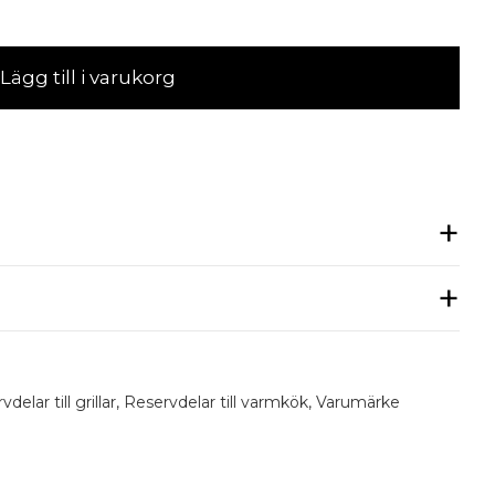
Lägg till i varukorg
delar till grillar
,
Reservdelar till varmkök
,
Varumärke