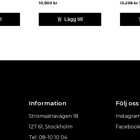
10,900
kr
13,298
kr
l
Lägg till
Information
Följ oss
Strömsätravägen 18
Instagra
127 61, Stockholm
Faceboo
Tel: 08-10 10 04