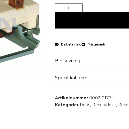
Delbetalning
Prisgaranti
Beskrivning
POTIS skruvbar Vikt: 115 g
Specifikationer
Allmänt :
Artikelnummer
0002-0177
Vikt (g) : 115
Kategorier
Potis
,
Reservdelar
,
Reserv