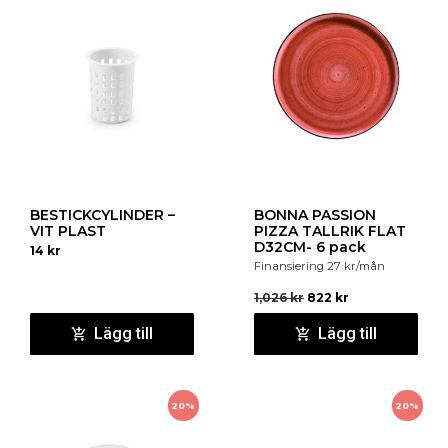
BESTICKCYLINDER –
BONNA PASSION
VIT PLAST
PIZZA TALLRIK FLAT
D32CM- 6 pack
14
kr
Finansiering
27
kr
/mån
1,026
kr
822
kr
Lägg till
Lägg till
20%
20%