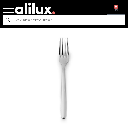
0
Hem
/
Köksutrustning
/
Bestick
/
Hisar
/ HISAR ALANYA MATGAFFEL
Sök
18/10 L:19,6 CM