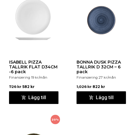
ISABELL PIZZA
BONNA DUSK PIZZA
TALLRIK FLAT D34CM
TALLRIK D 32CM – 6
-6 pack
pack
Finansiering
19
kr
/mån
Finansiering
27
kr
/mån
726
kr
582
kr
1,026
kr
822
kr
Lägg till
Lägg till
20%