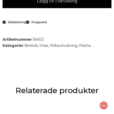
Lägg till i varukorg
Delbetalning
Prisgaranti
Artikelnummer
56402
Kategorier
Bestick
,
Hisar
,
Köksutrustning
,
Patina
Relaterade produkter
20%