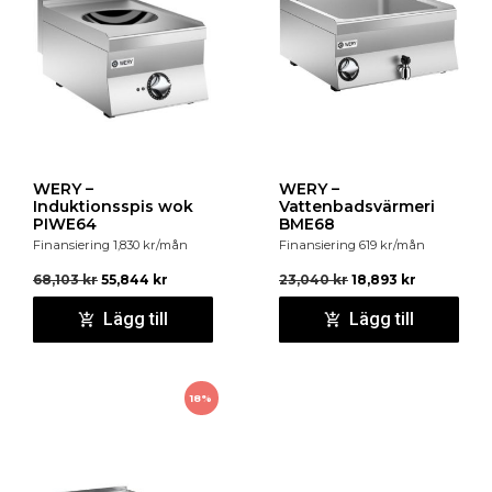
WERY –
WERY –
Induktionsspis wok
Vattenbadsvärmeri
PIWE64
BME68
Finansiering
1,830
kr
/mån
Finansiering
619
kr
/mån
68,103
kr
55,844
kr
23,040
kr
18,893
kr
Lägg till
Lägg till
18%