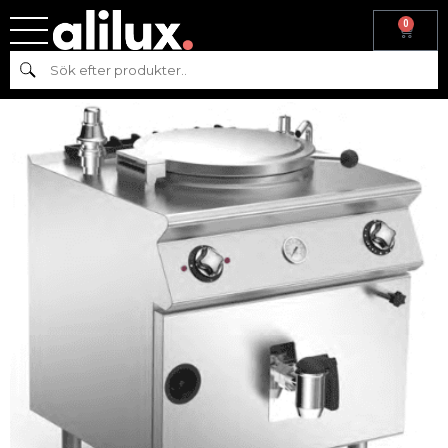
0
Hem
/
Köksmaskiner
/
Varmkök
/ KOKGRYTOR – GAS 70 – NPI7-
Sök
8G8 – MARENO