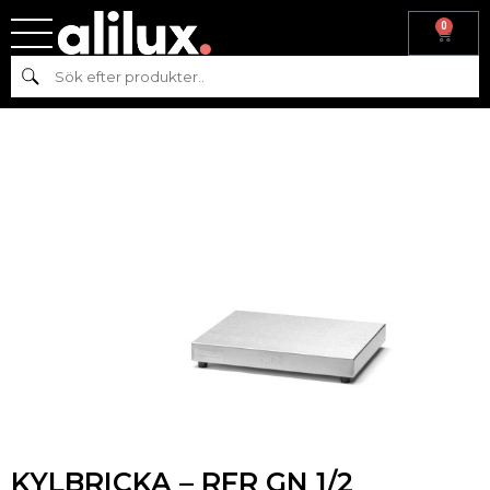
0
Hem
/
Kyl & frys
/
Kyl
/
Kylbricka
/ KYLBRICKA – RFR GN 1/2
Sök
KYLBRICKA – RFR GN 1/2