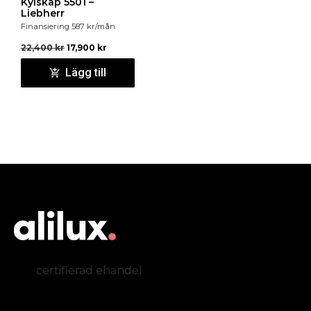
Kylskåp 5501 –
Liebherr
Finansiering
587
kr
/mån
22,400
kr
17,900
kr
Lägg till
certifierad ehandel