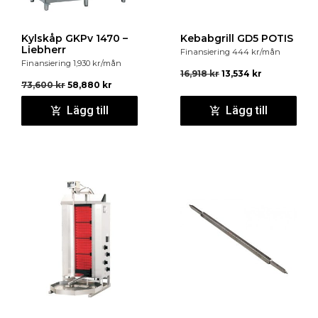
Kylskåp GKPv 1470 –
Kebabgrill GD5 POTIS
Liebherr
Finansiering
444
kr
/mån
Finansiering
1,930
kr
/mån
16,918
kr
13,534
kr
73,600
kr
58,880
kr
Lägg till
Lägg till