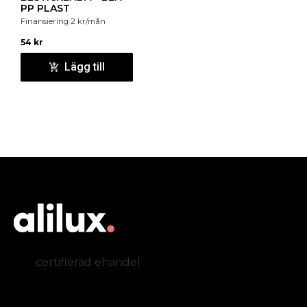
PP PLAST
Finansiering
2
kr
/mån
54
kr
Lägg till
certifierad ehandel