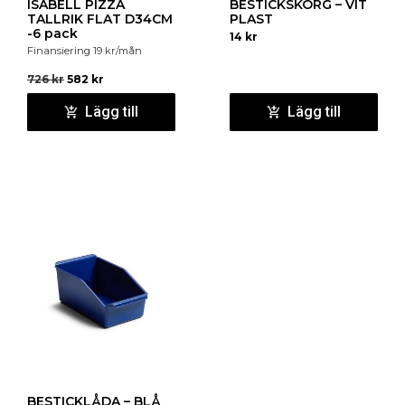
ISABELL PIZZA
BESTICKSKORG – VIT
TALLRIK FLAT D34CM
PLAST
-6 pack
14
kr
Finansiering
19
kr
/mån
726
kr
582
kr
Lägg till
Lägg till
BESTICKLÅDA – BLÅ