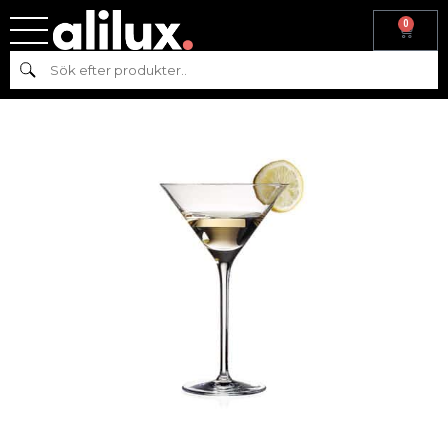
0
Hem
/
Köksutrustning
/
Glas
/
Penelope
/ PENELOPÉ MARTINI
Sök
250ML