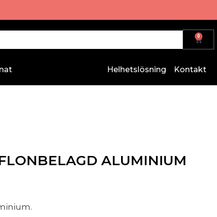
0
nat
Helhetslösning
Kontakt
EFLONBELAGD ALUMINIUM
uminium.