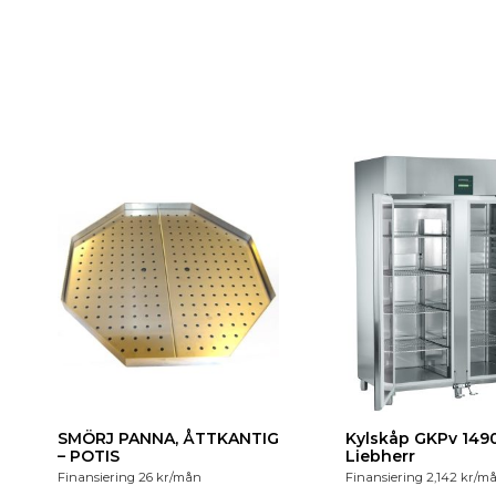
SMÖRJ PANNA, ÅTTKANTIG
Kylskåp GKPv 1490
– POTIS
Liebherr
Finansiering
26
kr
/mån
Finansiering
2,142
kr
/m