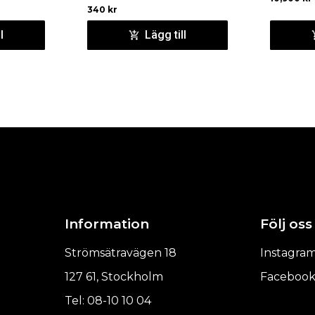
340
kr
l
Lägg till
Information
Följ oss
Strömsätravägen 18
Instagra
127 61, Stockholm
Faceboo
Tel: 08-10 10 04