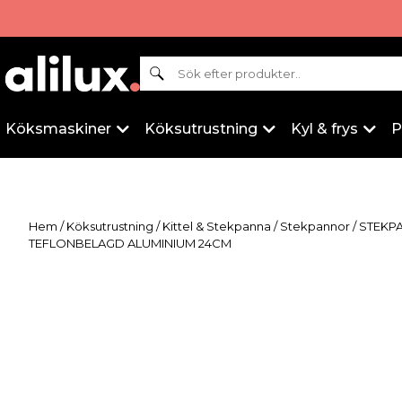
Sök
Köksmaskiner
Köksutrustning
Kyl & frys
P
Hem
/
Köksutrustning
/
Kittel & Stekpanna
/
Stekpannor
/ STEKP
TEFLONBELAGD ALUMINIUM 24CM