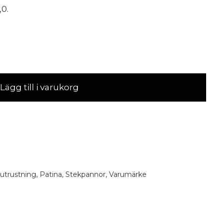
0.
Lägg till i varukorg
utrustning
,
Patina
,
Stekpannor
,
Varumärke