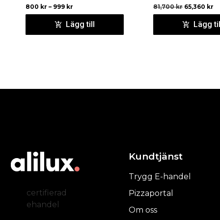
800
kr
–
999
kr
81,700
kr
65,360
kr
Lägg till
Lägg til
Kundtjänst
Trygg E-handel
certifierad
Pizzaportal
ehandel
Om oss