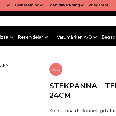
Delbetalning
Egen tillverkning
Prisgaranti
izza
Reservdelar
Varumärken A-Ö
Begag
ANNA –
30%
STEKPANNA – T
24CM
Stekpanna i teflonbelagd al