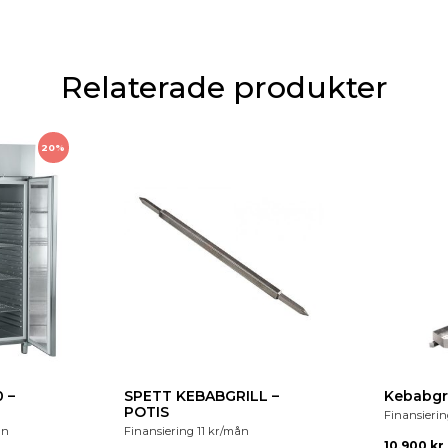
Relaterade produkter
20%
 –
SPETT KEBABGRILL –
Kebabgri
POTIS
Finansieri
ån
Finansiering
11
kr
/mån
10,900
kr