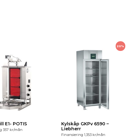
20%
ll E1- POTIS
Kylskåp GKPv 6590 –
Liebherr
ng
357
kr
/mån
Finansiering
1,353
kr
/mån