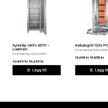
Kylskåp GKPv 6570 –
Kebabgrill GD4 P
Liebherr
Finansiering
349
kr
/må
Finansiering
1,122
kr
/mån
13,298
kr
10,638
kr
42,800
kr
34,240
kr
Lägg till
Lägg til