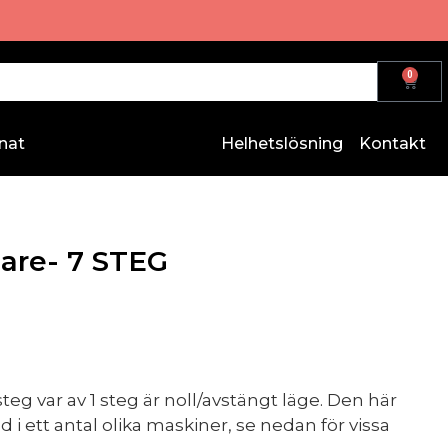
0
nat
Helhetslösning
Kontakt
lare- 7 STEG
teg var av 1 steg är noll/avstängt läge. Den här
 i ett antal olika maskiner, se nedan för vissa