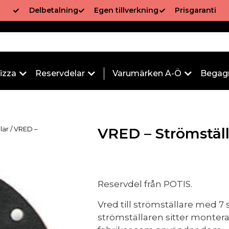
Delbetalning
Egen tillverkning
Prisgaranti
izza
Reservdelar
Varumärken A-Ö
Begag
llar
/ VRED –
VRED – Strömstäl
Reservdel från POTIS.
Vred till strömställare med 7 s
strömställaren sitter monterad