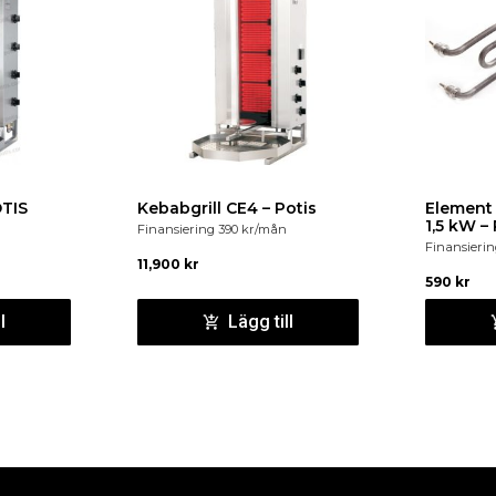
OTIS
Kebabgrill CE4 – Potis
Element 
1,5 kW –
n
Finansiering
390
kr
/mån
Finansieri
11,900
kr
590
kr
l
Lägg till