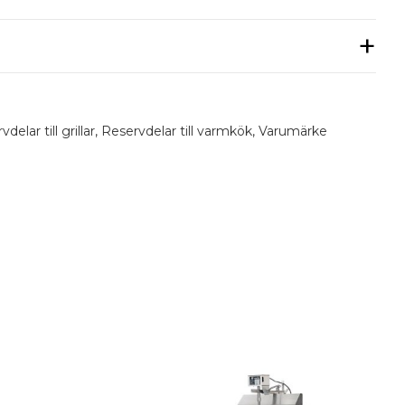
ll Potis kebabgrillar.
sitter i maskiner efter Maj 1999.
delar till grillar
,
Reservdelar till varmkök
,
Varumärke