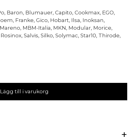
o, Baron, Blumauer, Capito, Cookmax, EGO,
oem, Franke, Gico, Hobart, Ilsa, Inoksan,
Mareno, MBM-Italia, MKN, Modular, Morice,
, Rosinox, Salvis, Silko, Solymac, Star10, Thirode,
Lägg till i varukorg