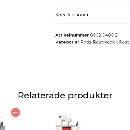
POTIS
Specifikationer
Vred till strömställare som går ti
Denna modell med stiftkontakter 
Allmänt :
Artikelnummer
0002-0400-2
Kategorier
Potis
,
Reservdelar
,
Reserv
Relaterade produkter
20%