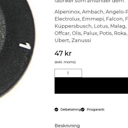
fabriker som använder dem.
Alpeninox, Ambach, Angelo-P
Electrolux, Emmepi, Falcon, F
Küppersbusch, Lotus, Malag, 
Offcar, Olis, Palux, Potis, Roka
Ubert, Zanussi
47
kr
(exkl. moms)
Delbetalning
Prisgaranti
Beskrivning