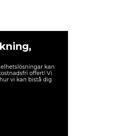
rkning,
helhetslösningar kan
stnadsfri offert! Vi
hur vi kan bistå dig