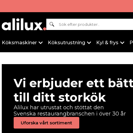
Sök
Köksmaskiner
Köksutrustning
Kyl & frys
P
Vi erbjuder ett bät
till ditt storkök
Alilux har utrustat och stöttat den
Svenska restaurangbranschen i över 30 år
Uforska vårt sortiment