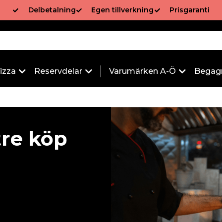
Delbetalning
Egen tillverkning
Prisgaranti
izza
Reservdelar
Varumärken A-Ö
Begag
tre köp