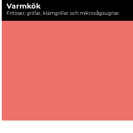
Varmkök
Fritöser, grillar, klämgrillar och mikrovågsugnar.