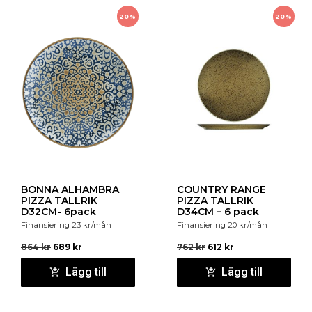
20%
20%
BONNA ALHAMBRA
COUNTRY RANGE
PIZZA TALLRIK
PIZZA TALLRIK
D32CM- 6pack
D34CM – 6 pack
Finansiering
23
kr
/mån
Finansiering
20
kr
/mån
864
kr
689
kr
762
kr
612
kr
Lägg till
Lägg till