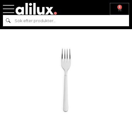
0
Hem
/
Köksutrustning
/
Bestick
/
Hisar
/ HISAR MILLENIUM
Sök
DESSERTGAFFEL 18/10 STÅL L:15,2 CM