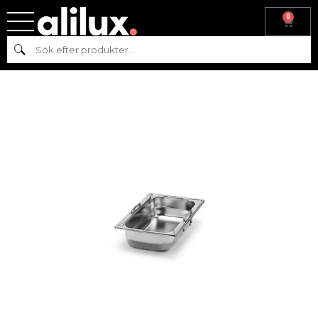
0
Hem
/
Gastronom
/
Kantiner
/ KANTIN MED HANDTAG GN 1/3-65,
Sök
RFR