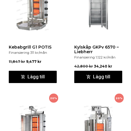
Kebabgrill G1 POTIS
Kylskåp GKPv 6570 –
Liebherr
Finansiering
311
kr
/mån
Finansiering
1,122
kr
/mån
11,847
kr
9,477
kr
42,800
kr
34,240
kr
Lägg till
Lägg till
20%
20%