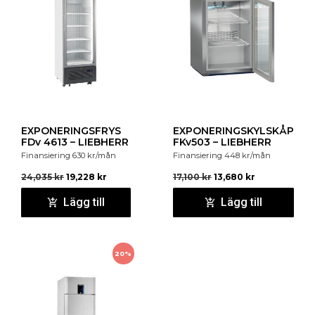
EXPONERINGSFRYS
EXPONERINGSKYLSKÅP
FDv 4613 – LIEBHERR
FKv503 – LIEBHERR
Finansiering
630
kr
/mån
Finansiering
448
kr
/mån
24,035
kr
19,228
kr
17,100
kr
13,680
kr
Lägg till
Lägg till
20%