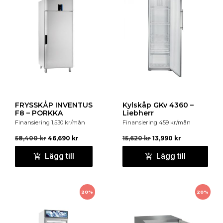
kompressor.
Solid isolering som minskar energiförlusterna.
Drift vid höga omgivningstemperaturer - upp till 43
grader Celsius.
Lättanvänd EVCO-styrenhet som säkerställer optimal
drift av enheter, med hänsyn tagen till
energiförbrukning.
Kylränna GN1/6 med plats för 4 st GN 1/6
1 GN 1/1 dörr
FRYSSKÅP INVENTUS
Kylskåp GKv 4360 –
F8 – PORKKA
Liebherr
Finansiering
1,530
kr
/mån
Finansiering
459
kr
/mån
58,400
kr
46,690
kr
15,620
kr
13,990
kr
Lägg till
Lägg till
20%
20%