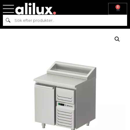
0
Hem
/
Kyl & frys
/
Kyl
/
Kylbänk
/ Kylbänk med kylränna 800 –
Sök
Allthermo