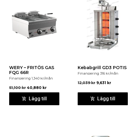
WERY – FRITÖS GAS
Kebabgrill GD3 POTIS
FQG 66R
Finansiering
316
kr
/mån
Finansiering
1,340
kr
/mån
12,039
kr
9,631
kr
51,100
kr
40,880
kr
Lägg till
Lägg till