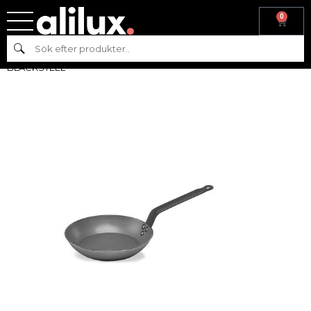
0
Hem
/
Köksutrustning
/
Kittel &
Sök
Stekpanna
/
Stekpannor
/ STEKPANNA – LYONNESE 32CM
BLACKSTEEL