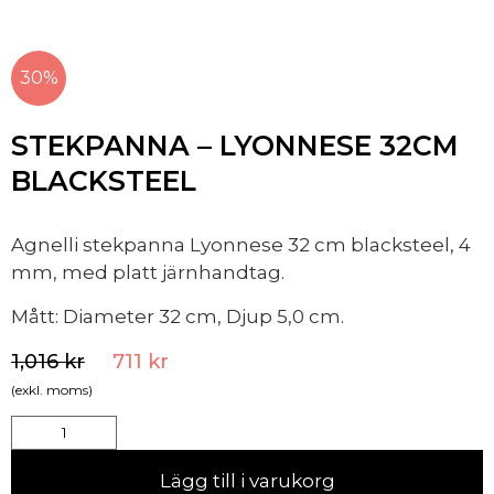
30%
STEKPANNA – LYONNESE 32CM
BLACKSTEEL
Agnelli stekpanna Lyonnese 32 cm blacksteel, 4
mm, med platt järnhandtag.
Mått: Diameter 32 cm, Djup 5,0 cm.
1,016
kr
711
kr
(exkl. moms)
Lägg till i varukorg