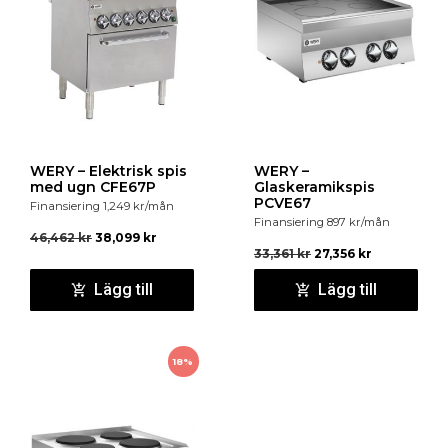
WERY – Elektrisk spis
WERY –
med ugn CFE67P
Glaskeramikspis
PCVE67
Finansiering
1,249
kr
/mån
Finansiering
897
kr
/mån
46,462
kr
38,099
kr
33,361
kr
27,356
kr
Lägg till
Lägg till
18%