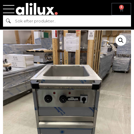
0
Hem
/
Köksmaskiner
/
Varmkök
/ Vattenbad/Värmeri med 3
Sök
draglådor