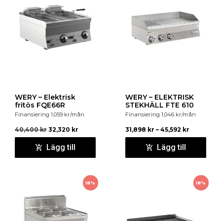
WERY – Elektrisk
WERY – ELEKTRISK
fritös FQE66R
STEKHÄLL FTE 610
Finansiering
1,059
kr
/mån
Finansiering
1,046
kr
/mån
40,400
kr
32,320
kr
31,898
kr
–
45,592
kr
Lägg till
Lägg till
18%
18%