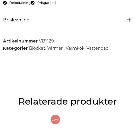
Delbetalning
Prisgaranti
Beskrivning
Vattenbad med släta kanter som gör det enkelt att
Artikelnummer
VB1129
hålla kärlet rent. Du ställer enkelt in önskad
Kategorier
Blocket
,
Värmeri
,
Varmkök
,
Vattenbad
temperatur med hjälp av den inbyggda termostaten.
Relaterade produkter
20%