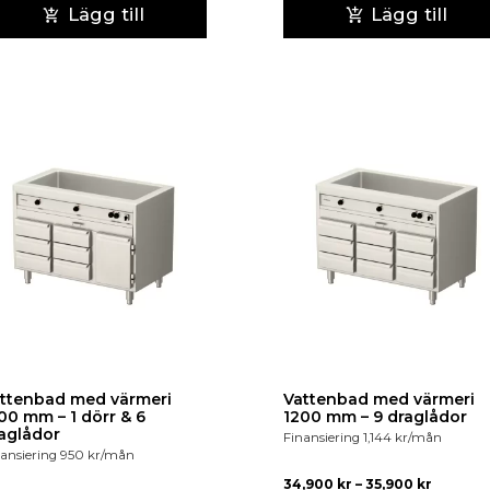
Lägg till
Lägg till
ttenbad med värmeri
Vattenbad med värmeri
 mm – 1 dörr & 6
1200 mm – 9 draglådor
aglådor
Finansiering
1,144
kr
/mån
ansiering
950
kr
/mån
34,900
kr
–
35,900
kr