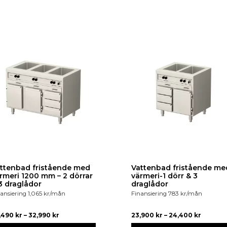
ttenbad fristående med
Vattenbad fristående me
rmeri 1200 mm – 2 dörrar
värmeri-1 dörr & 3
3 draglådor
draglådor
ansiering
1,065
kr
/mån
Finansiering
783
kr
/mån
,490
kr
–
32,990
kr
23,900
kr
–
24,400
kr