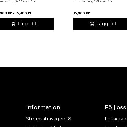
ansiering
488
kr
/mån
Finansiering
521
kr
/mån
,900
kr
–
15,900
kr
15,900
kr
Lägg till
Lägg till
Information
Följ oss
Strömsätravägen 18
Instagra