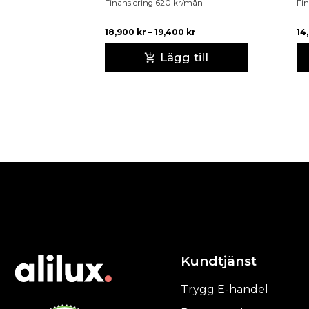
Finansiering
620
kr
/mån
Fin
18,900
kr
–
19,400
kr
14
Lägg till
Kundtjänst
Trygg E-handel