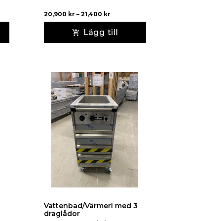
20,900
kr
–
21,400
kr
Lägg till
3
Vattenbad/Värmeri med 3
draglådor