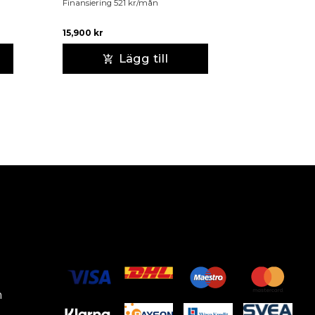
Finansiering
521
kr
/mån
15,900
kr
Lägg till
m