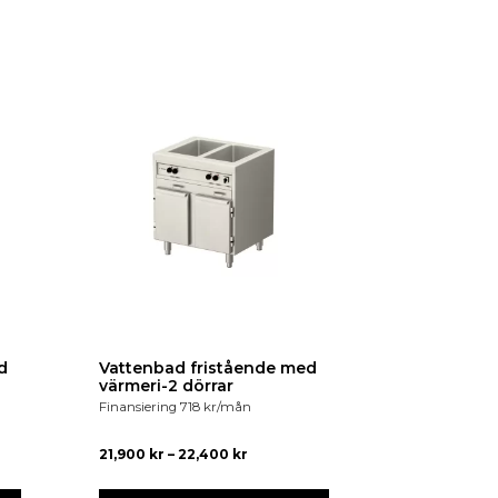
d
Vattenbad fristående med
värmeri-2 dörrar
Finansiering
718
kr
/mån
21,900
kr
–
22,400
kr