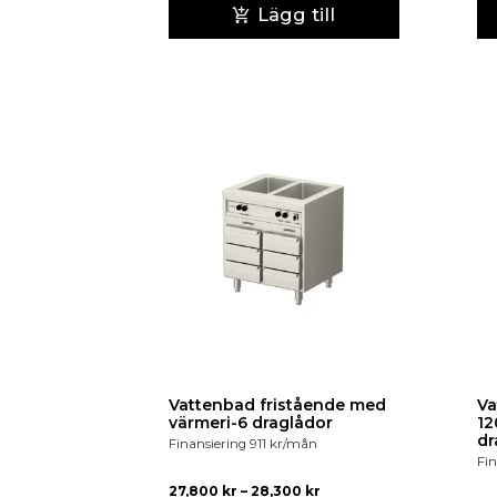
Lägg till
Vattenbad fristående med
Va
värmeri-6 draglådor
1200
dr
Finansiering
911
kr
/mån
Fin
27,800
kr
–
28,300
kr