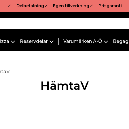
Delbetalning
Egen tillverkning
Prisgaranti
izza
Reservdelar
Varumärken A-Ö
Begag
mtaV
HämtaV