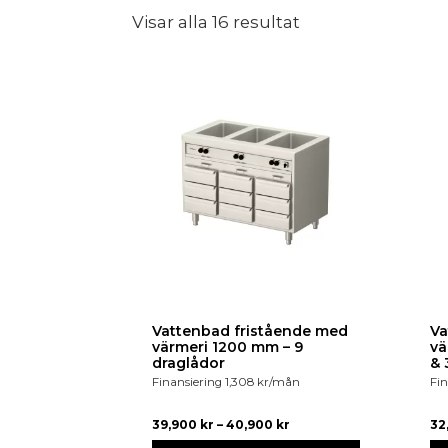
Visar alla 16 resultat
Vattenbad fristående med
Va
värmeri 1200 mm – 9
vä
draglådor
& 
Finansiering
1,308
kr
/mån
Fin
39,900
kr
–
40,900
kr
32