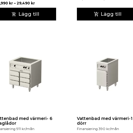
,990
kr
–
29,490
kr
Lägg till
Lägg till
ttenbad med värmeri- 6
Vattenbad med värmeri-1
aglådor
dörr
ansiering
911
kr
/mån
Finansiering
390
kr
/mån